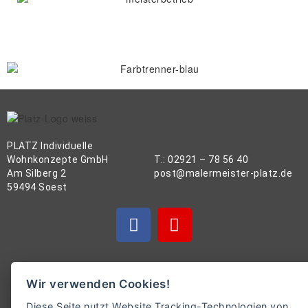
PLATZ Individuelle
Wohnkonzepte GmbH
T.: 02921 – 78 56 40
Am Silberg 2
post@malermeister-platz.de
59494 Soest
Impressum
Wir verwenden Cookies!
Haftungsausschluss
Diese Seite nutzt Website Tracking-Technologien von